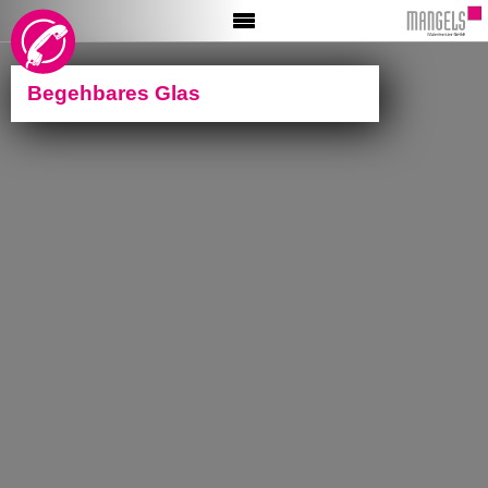
HOME
AKTIONEN
Begehbares Glas
INFO
MALER
BÖDEN
TAPETE
GLASER
BESCHRIFTUNG
VIDEO